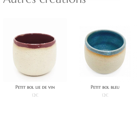
Petit bol lie de vin
Petit bol bleu
12
€
12
€
Ajouter au panier
Lire la suite