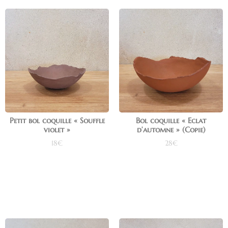
Petit bol coquille « Souffle
Bol coquille « Eclat
violet »
d’automne » (Copie)
18
€
28
€
Ajouter au panier
Ajouter au panier