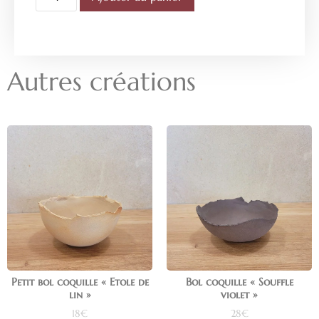
Autres créations
Petit bol coquille « Etole de
Bol coquille « Souffle
lin »
violet »
18
€
28
€