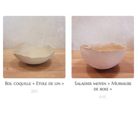
Bol coquille « Etole de lin »
Saladier moyen « Murmure
de rose »
28
€
44
€
Ajouter au panier
Ajouter au panier