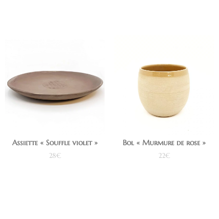
Assiette « Souffle violet »
Bol « Murmure de rose »
28
€
22
€
Ajouter au panier
Ajouter au panier