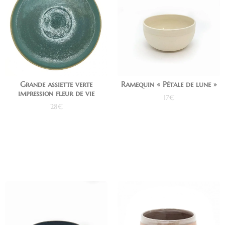
Grande assiette verte
Ramequin « Pétale de lune »
impression fleur de vie
17
€
28
€
Ajouter au panier
Lire la suite