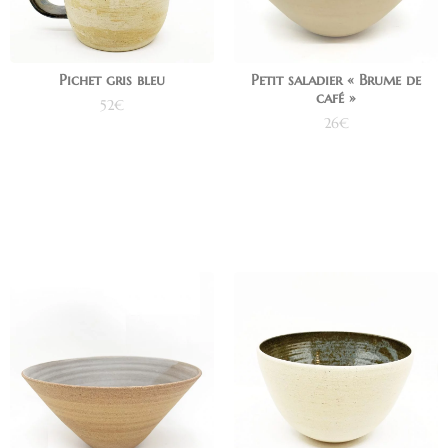
Pichet gris bleu
Petit saladier « Brume de
café »
52
€
26
€
Ajouter au panier
Ajouter au panier