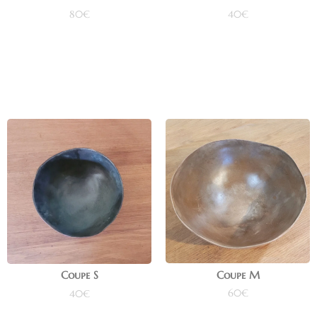
80
€
40
€
Ajouter au panier
Ajouter au panier
Coupe M
Coupe S
60
€
40
€