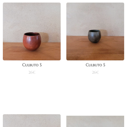
Culbuto S
Culbuto S
26
€
26
€
Ajouter au panier
Ajouter au panier