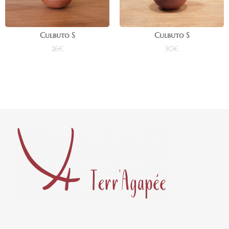
Culbuto S
Culbuto S
26
€
30
€
Ajouter au panier
Ajouter au panier