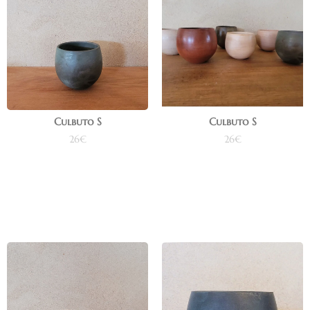
Culbuto S
Culbuto S
26
€
26
€
Ajouter au panier
Ajouter au panier