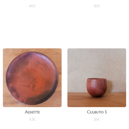
46
€
26
€
Ajouter au panier
Ajouter au panier
Assiette
Culbuto S
42
€
26
€