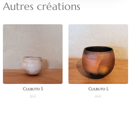
Autres créations
Culbuto S
Culbuto L
26
€
46
€
Ajouter au panier
Ajouter au panier