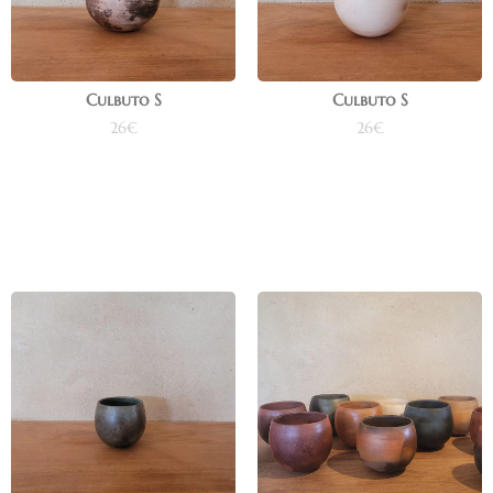
Culbuto S
Culbuto S
26
€
26
€
Ajouter au panier
Ajouter au panier