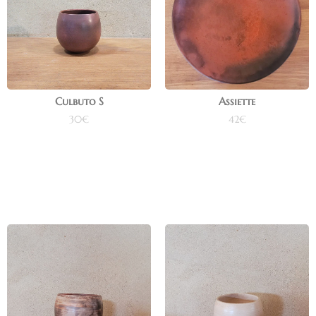
Culbuto S
Assiette
30
€
42
€
Ajouter au panier
Ajouter au panier