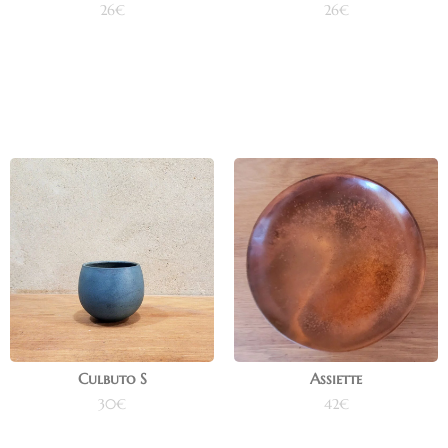
26
€
26
€
Ajouter au panier
Ajouter au panier
Culbuto S
Assiette
30
€
42
€