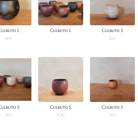
Culbuto L
Culbuto L
Culbuto S
46
€
26
€
Lire la suite
uter au panier
Ajouter au panier
Culbuto S
Culbuto S
Culbuto S
26
€
30
€
26
€
uter au panier
Ajouter au panier
Ajouter au panier