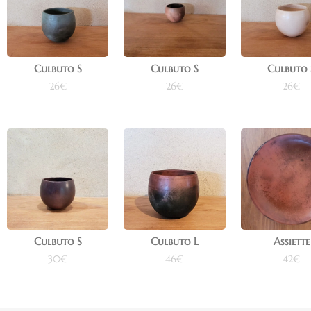
Culbuto S
Culbuto S
Culbuto 
26
€
26
€
26
€
Ajouter au panier
Ajouter au panier
Ajouter au pa
Culbuto S
Culbuto L
Assiette
30
€
46
€
42
€
Ajouter au panier
Ajouter au panier
Ajouter au pa