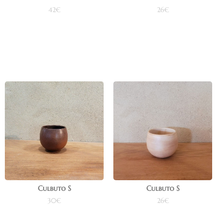
42
€
26
€
Ajouter au panier
Ajouter au panier
Culbuto S
Culbuto S
30
€
26
€