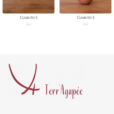
Culbuto S
Culbuto S
26
€
26
€
Ajouter au panier
Ajouter au panier