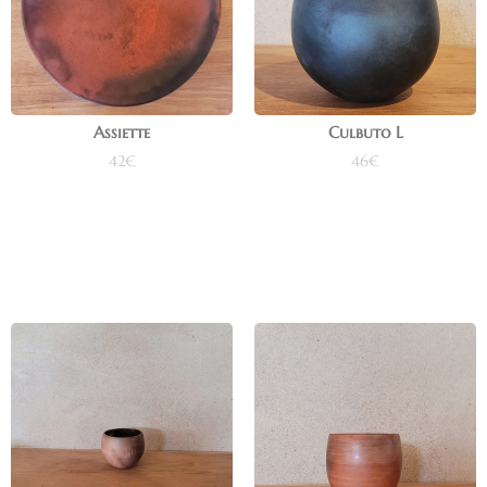
Assiette
Culbuto L
42
€
46
€
Ajouter au panier
Ajouter au panier