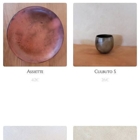
Assiette
Culbuto S
42
€
26
€
Ajouter au panier
Ajouter au panier