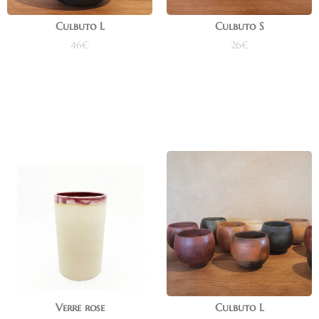
Culbuto L
Culbuto S
46
€
26
€
Ajouter au panier
Ajouter au panier
Verre rose
Culbuto L