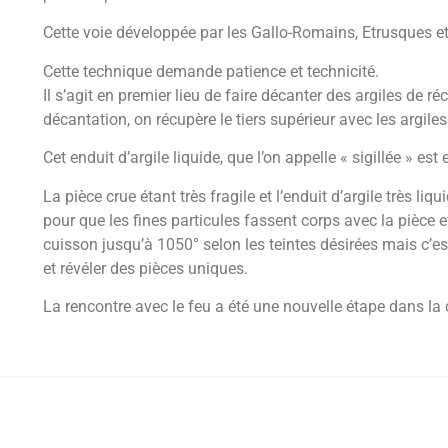
Cette voie développée par les Gallo-Romains, Etrusques e
Cette technique demande patience et technicité.
I
l s’agit en premier lieu de faire décanter des argiles de ré
décantation,
on récupère le tiers supérieur avec les argile
Cet enduit d’argile liquide, que l’on appelle « sigillée » es
La pièce crue étant très fragile et l’enduit d’argile très li
pour que les fines particules fassent corps avec la pièce e
cuisson
jusqu’à 1050° selon les teintes désirées mais c’e
et
révéler des pièces uniques.
La rencontre avec le feu a été une nouvelle étape dans l
Pièces uniques