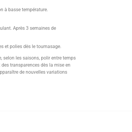
son à basse température.
culant. Après 3 semaines de
s et polies dès le tournasage.
e, selon les saisons, polir entre temps
t des transparences dès la mise en
pparaître de nouvelles variations
igillée