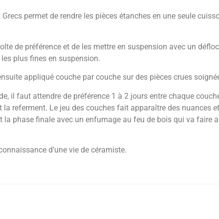
t Grecs permet de rendre les pièces étanches en une seule cuis
colte de préférence et de
les mettre en suspension avec un déflo
s les plus fines en suspension.
t ensuite appliqué
couche par couche sur des pièces crues soignée
quide, il faut attendre de préférence 1 à 2 jours entre chaque couch
t la referment. Le jeu des
couches fait apparaître des nuances e
st la phase finale avec un
enfumage au feu de bois qui va faire a
a connaissance d’une vie
de céramiste.
Vaisselle s