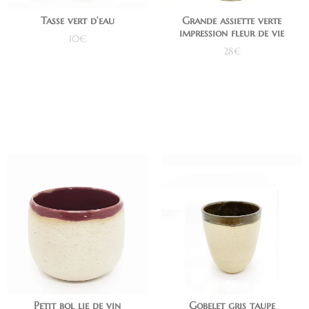
Tasse vert d’eau
Grande assiette verte
impression fleur de vie
10
€
28
€
Ajouter au panier
Lire la suite
Petit bol lie de vin
Gobelet gris taupe