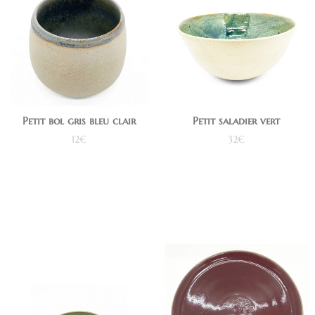
Petit bol gris bleu clair
Petit saladier vert
12
€
32
€
Lire la suite
Ajouter au panier