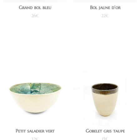
Grand bol bleu
Bol jaune d’or
26
€
22
€
Ajouter au panier
Ajouter au panier
Gobelet gris taupe
Petit saladier vert
15
€
32
€