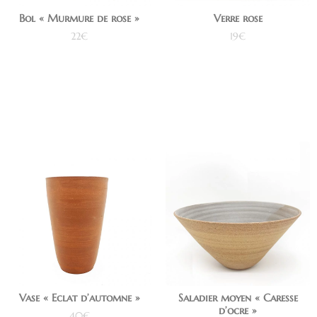
Bol « Murmure de rose »
Verre rose
22
€
19
€
Ajouter au panier
Ajouter au panier
Vase « Eclat d’automne »
Saladier moyen « Caresse
d’ocre »
40
€