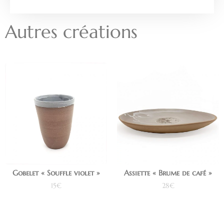
Autres créations
Gobelet « Souffle violet »
Assiette « Brume de café »
15
€
28
€
Ajouter au panier
Ajouter au panier