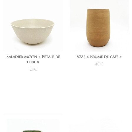
Saladier moyen « Pétale de
Vase « Brume de café »
lune »
40
€
28
€
Ajouter au panier
Ajouter au panier