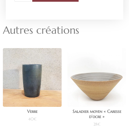
Autres créations
Verre
Saladier moyen « Caresse
d’ocre »
40
€
28
€