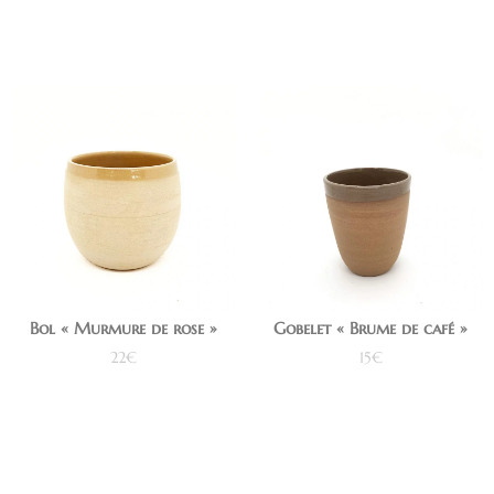
Bol « Murmure de rose »
Gobelet « Brume de café »
22
€
15
€
Ajouter au panier
Ajouter au panier