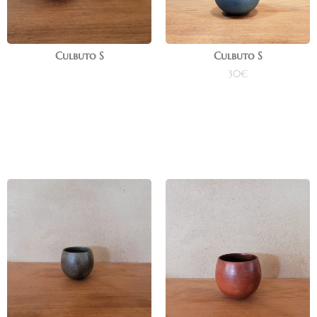
Culbuto S
Culbuto S
30
€
Lire la suite
Ajouter au panier