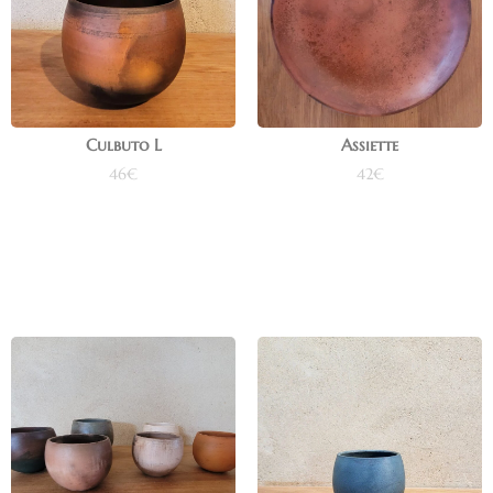
Culbuto L
Assiette
46
€
42
€
Ajouter au panier
Ajouter au panier