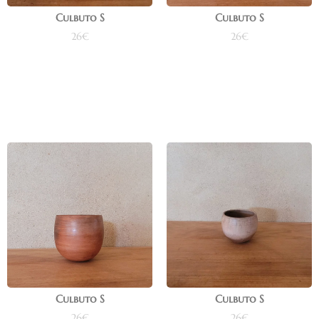
Culbuto S
Culbuto S
26
€
26
€
Ajouter au panier
Ajouter au panier
Culbuto S
Culbuto S
26
€
26
€