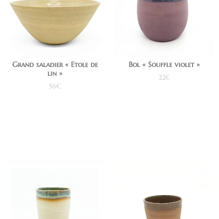
Grand saladier « Etole de
Bol « Souffle violet »
lin »
22
€
56
€
Ajouter au panier
Ajouter au panier