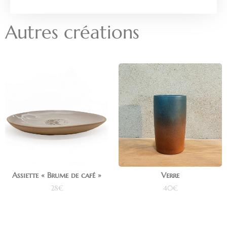
Autres créations
Assiette « Brume de café »
Verre
28
€
40
€
Ajouter au panier
Ajouter au panier